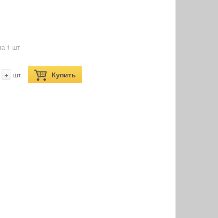
за 1 шт
+
Купить
шт