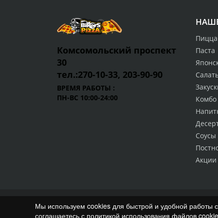
НАШ
Пицца
Комсомольский проспект
Паста
30
Японск
тел.:270-10-33, 203-90-90
Салат
Закуск
ВРЕМЯ РАБОТЫ :
ПН-ВС 10:00-24:00
Комбо
Напит
Десер
Соусы 
Постн
Акции
© Байкерс Пицца, 2014 - 2026
Мы используем cookies для быстрой и удобной работы 
соглашаетесь с политикой использования файлов cooki