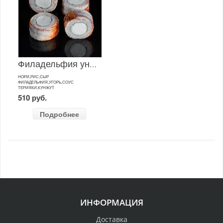
Филадельфия унаги
НОРИ,РИС,СЫР
ФИЛАДЕЛЬФИЯ,УГОРЬ,СОУС
ТЕРИЯКИ,КУНЖУТ
510 руб.
Подробнее
ИНФОРМАЦИЯ
Доставка