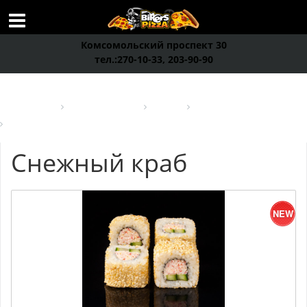
Комсомольский проспект 30
тел.:270-10-33, 203-90-90
Bikers Пицца
Японская кухня
Роллы
Big Роллы
Снежный краб
Снежный краб
NEW