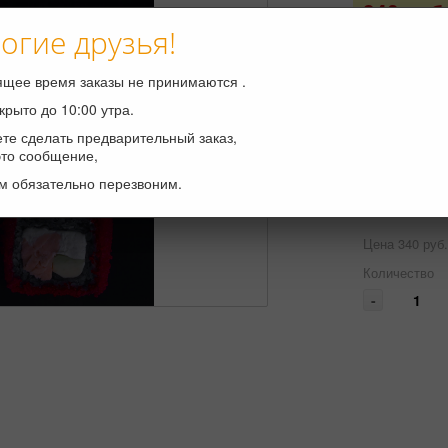
340 руб
огие друзья!
Вес, гр
135 /
ящее время заказы не принимаются .
нори,черный
крыто до 10:00 утра.
Филадельфи
те сделать предварительный заказ,
это сообщение,
Количество
4 шт
м обязательно перезвоним.
8 шт
Цена 340 руб.
Количество
-