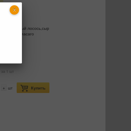
.
 270
 рис,жареный лосось,сыр
я,авокадо,масаго
 за 1 шт
+
Купить
шт