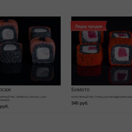
Лидер продаж
рсаж
Бимото
 ЧЕРНЫЙ РИС, КРЕВЕТКА, ЛОСОСЬ ,СЫР
НОРИ,ЧЕРНЫЙ РИС,ТУНЕЦ,СЫР ФИЛАДЕЛЬФИЯ,МА
ЕЛЬФИЯ
340 руб.
 руб.