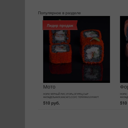
Популярное в разделе
Лидер продаж
Мото
Фо
НОРИ,ЧЕРНЫЙ РИС,УГОРЬ,ОГУРЕЦ,СЫР
НОРИ,
ФИЛАДЕЛЬФИЯ,МАСАГО,СОУС ТЕРИЯКИ,КУНЖУТ
ФИЛАД
510 руб.
510