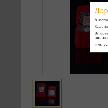
Дор
В насто
Кафе за
Вы може
закрыв 
и мы Ва