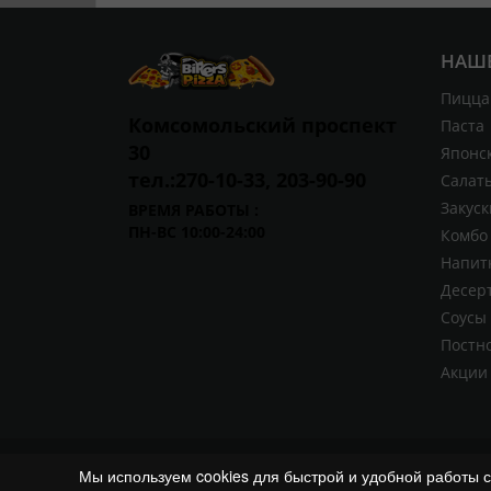
НАШ
Пицца
Комсомольский проспект
Паста
30
Японск
тел.:270-10-33, 203-90-90
Салат
Закуск
ВРЕМЯ РАБОТЫ :
ПН-ВС 10:00-24:00
Комбо
Напит
Десер
Соусы 
Постн
Акции
© Байкерс Пицца, 2014 - 2026
Мы используем cookies для быстрой и удобной работы 