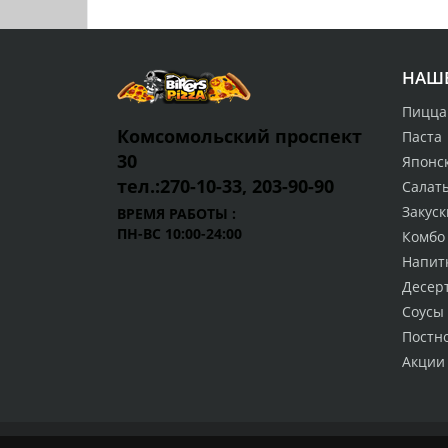
НАШ
Пицца
Комсомольский проспект
Паста
30
Японск
тел.:270-10-33, 203-90-90
Салат
Закуск
ВРЕМЯ РАБОТЫ :
ПН-ВС 10:00-24:00
Комбо
Напит
Десер
Соусы 
Постн
Акции