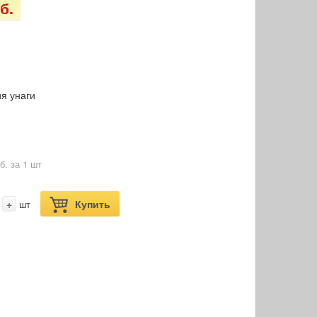
б.
м
я унаги
б. за 1 шт
+
Купить
шт