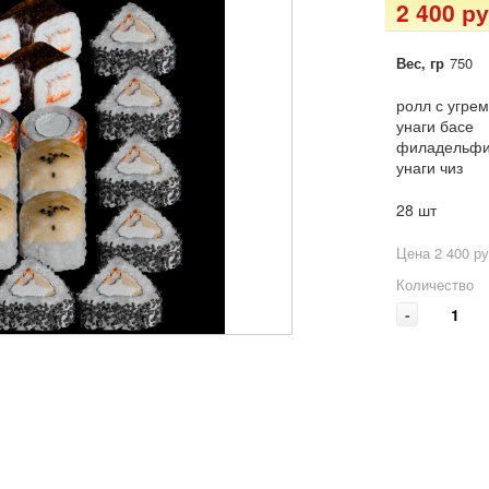
2 400 ру
Вес, гр
750
ролл с угре
унаги басе
филадельфи
унаги чиз
28 шт
Цена 2 400 ру
Количество
-