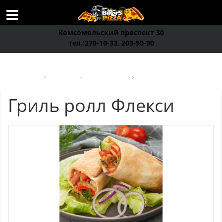
Комсомольский проспект 30
тел.:270-10-33, 203-90-90
Bikers Пицца
Закуски
Гриль-роллы
Гриль ролл Флекси
Гриль ролл Флекси