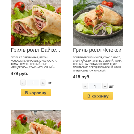
Гриль ролл Флекси
Гриль ролл Байкерс
ЛЕПЕШКА ПШЕНИЧНАЯ, БЕКОН,
ТОРТИЛЬЯ ПШЕНИЧНАЯ, СОУС САЛЬСА,
КОЛБАСКИ БАВАРСКИЕ, МИКС САЛАТА,
САЛАТ АЙСБЕРГ, ОГУРЕЦ СВЕЖИЙ, ТОМАТ
ТОМАТ, ОГУРЕЦ СВЕЖИЙ, СЫР
СВЕЖИЙ, КАПУСТА БРОККОЛИ ФРИ В
«МОЦАРЕЛЛА», СОУС «ЧЕСНОЧНЫЙ».
ПАНИРОВКЕ, ПЕРЕЦ БОЛГАРСКИЙ ФРИ В
ПАНИРОВКЕ, ЛУК КРАСНЫЙ.
479 руб.
415 руб.
-
+
шт
-
+
шт
В корзину
В корзину